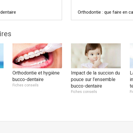
 dentaire
Orthodontie : que faire en ca
ires
Orthodontie et hygiène
Impact de la succion du
L
bucco-dentaire
pouce sur l’ensemble
i
Fiches conseils
bucco-dentaire
t
Fiches conseils
F