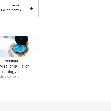
Suivant
s d'incident ?
a technique
nvisalign® – align
echnology
iches conseils