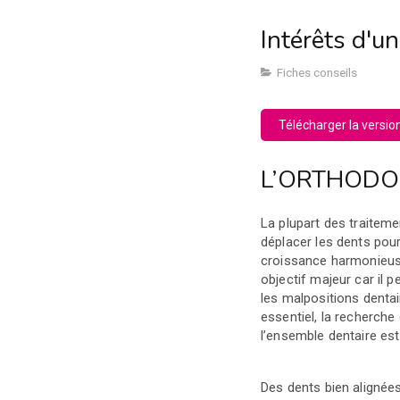
Intérêts d'u
Fiches conseils
Télécharger la versio
L’ORTHODON
La plupart des traitem
déplacer les dents pour 
croissance harmonieus
objectif majeur car il 
les malpositions dentair
essentiel, la recherch
l’ensemble dentaire est
Des dents bien alignées 