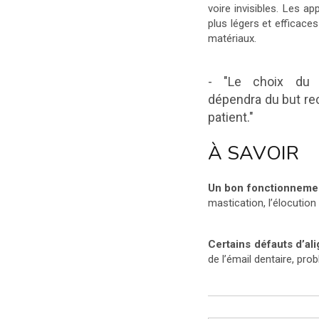
voire invisibles. Les a
plus légers et efficaces
matériaux.
- "Le choix du t
dépendra du but re
patient."
À SAVOIR
Un bon fonctionnemen
mastication, l’élocution 
Certains défauts d’al
de l’émail dentaire, pr