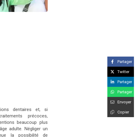
Partager
Twitter
Partager
Partager
Envoyer
ions dentaires et, si
Copier
aitements précoces,
ventions beaucoup plus
âge adulte. Négliger un
nue la possibilité de