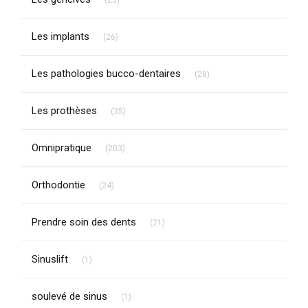
(23)
Articles Count
Les implants
(26)
Articles Count
Les pathologies bucco-dentaires
(28)
Articles Count
Les prothèses
(35)
Articles Count
Omnipratique
(203)
Articles Count
Orthodontie
(24)
Articles Count
Prendre soin des dents
(21)
Articles Count
Sinuslift
(1)
Articles Count
soulevé de sinus
(1)