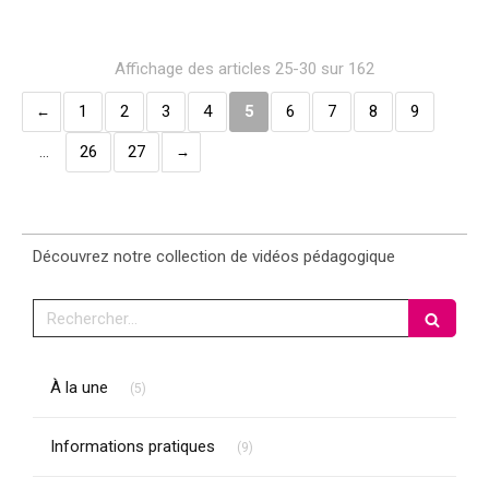
Affichage des articles 25-30 sur 162
1
2
3
4
5
6
7
8
9
…
26
27
Découvrez notre collection de vidéos pédagogique
Rechercher
Articles Count
À la une
(5)
Articles Count
Informations pratiques
(9)