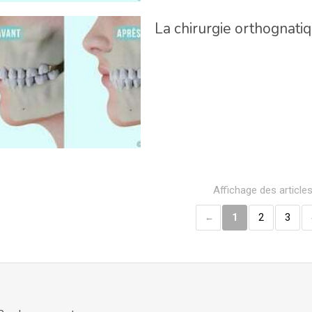
La chirurgie orthognati
Affichage des article
1
2
3