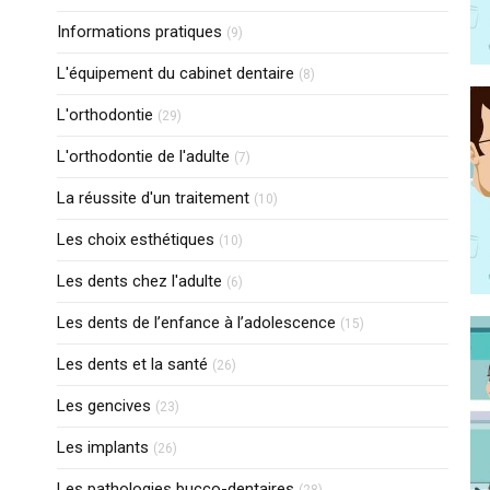
Articles Count
Informations pratiques
(9)
Articles Count
L'équipement du cabinet dentaire
(8)
Articles Count
L'orthodontie
(29)
Articles Count
L'orthodontie de l'adulte
(7)
Articles Count
La réussite d'un traitement
(10)
Articles Count
Les choix esthétiques
(10)
Articles Count
Les dents chez l'adulte
(6)
Articles Count
Les dents de l’enfance à l’adolescence
(15)
Articles Count
Les dents et la santé
(26)
Articles Count
Les gencives
(23)
Articles Count
Les implants
(26)
Articles Count
Les pathologies bucco-dentaires