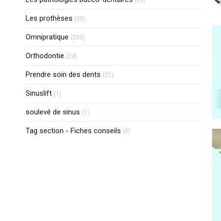
(28)
Articles Count
Les prothèses
(35)
Articles Count
Omnipratique
(203)
Articles Count
Orthodontie
(24)
Articles Count
Prendre soin des dents
(21)
Articles Count
Sinuslift
(1)
Articles Count
soulevé de sinus
(1)
Articles Count
Tag section - Fiches conseils
(5)