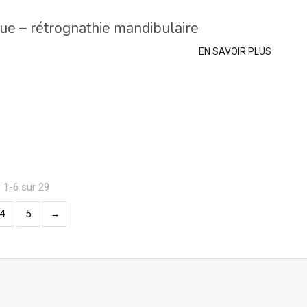
que – rétrognathie mandibulaire
EN SAVOIR PLUS
s 1-6 sur 29
4
5